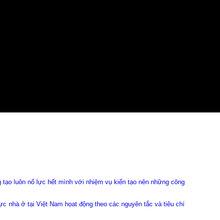
 luôn nổ lực hết mình với nhiệm vụ kiến tạo nên những công
hà ở tại Việt Nam họat động theo các nguyên tắc và tiêu chí