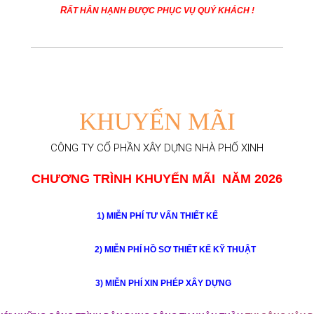
R
ẤT HÂN HẠNH ĐƯỢC PHỤC VỤ QUÝ KHÁCH !
KHUYẾN
MÃI
CÔNG TY CỔ PHẦN XÂY DỰNG NHÀ PHỐ XINH
CHƯƠNG TRÌNH KHUYẾN MÃI
NĂM 2026
1)
MIỄN PHÍ
TƯ VẤN THI
ẾT KẾ
2)
MIỄN PHÍ H
Ồ SƠ
THIẾT KẾ K
Ỹ THUẬT
3)
MIỄN PHÍ
XIN PHÉP XÂY DỰNG