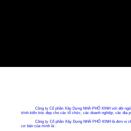
Công ty Cổ phần Xây Dựng NHÀ PHỐ XINH với đội ngũ Kiến Tr
trình kiến trúc đẹp cho các tổ chức, các doanh nghiệp, các địa
Công ty Cổ phần Xây Dựng NHÀ PHỐ XINH là đơn vị chuyên ngà
cơ bản của mình là :