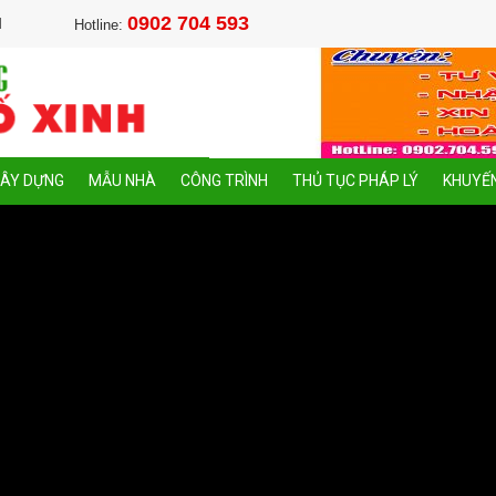
0902 704 593
M
Hotline:
XÂY DỰNG
MẪU NHÀ
CÔNG TRÌNH
THỦ TỤC PHÁP LÝ
KHUYẾN