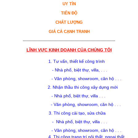
UY TÍN
TIẾN ĐỘ
CHẤT LƯỢNG
GIÁ CẢ CẠNH TRANH
---------------------------------------------------------------------------
LĨNH VỰC KINH DOANH CỦA CHÚNG TÔI
1. Tư vấn, thiết kế công trình
-
Nh
à
ph
ố
, bi
ệ
t th
ự
, villa,
. . .
- V
ăn ph
òng, showroom,
c
ăn hộ
. . .
2. Nhận thầu thi công xây dựng mới
-
Nh
à
ph
ố
, bi
ệ
t th
ự
, villa . . .
- V
ăn ph
òng, showroom,
c
ăn hộ
. . .
3. Thi công cải tạo, sửa chữa
-
Nh
à
ph
ố
, bi
ệ
t th
ự
, villa . . .
- Văn phòng, showroom,
c
ăn hộ
. . .
4. Thi công trang trí nội thất, ngoại thất