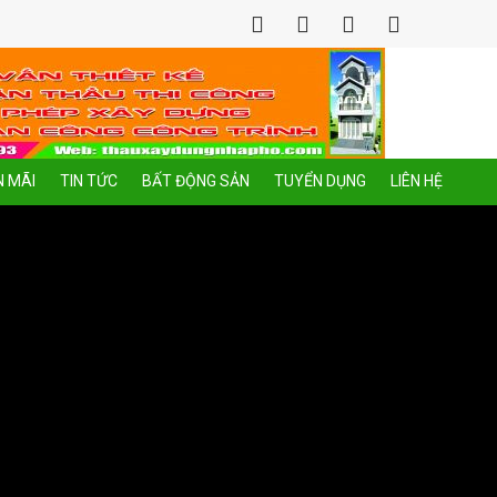
 MÃI
TIN TỨC
BẤT ĐỘNG SẢN
TUYỂN DỤNG
LIÊN HỆ