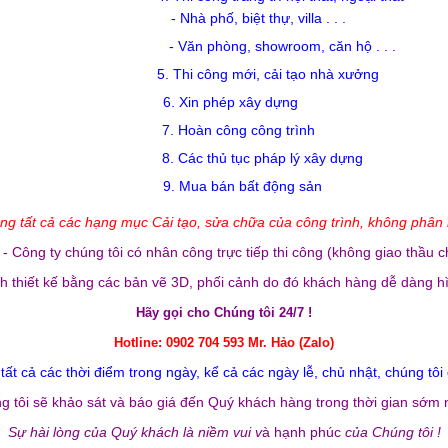
-
Nh
à
ph
ố
, bi
ệ
t th
ự
, villa . . .
- V
ăn ph
òng, showroom,
c
ăn hộ
. . .
5. Thi c
ông mới, cải tạo nhà xưởng
6. Xin phép xây dựng
7. Hoàn công công trình
8. Các thủ tục pháp lý xây dựng
9. Mua bán bất động sản
ông tất cả các hạng mục Cải tạo, sửa chữa của công trình, không phân b
- Công ty chúng tôi có nhân công trực tiếp thi công (không giao thầu c
nh thiết kế bằng các bản vẽ 3D, phối cảnh do đó khách hàng dễ dàng h
Hãy gọi cho Chúng tôi 24/7 !
Hotline: 0902 704 593 Mr. Hảo (Zalo)
,
ất cả các thời điểm trong ngày, kể cả các ngày lễ, chủ nhật, chúng tô
t
g tôi sẽ khảo sát và báo giá đến Quý khách hàng trong thời gian sớm n
Sự hài lòng của Quý khách là niềm vui v
à hạnh phúc
của Chúng tôi !