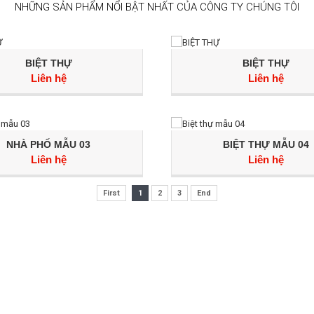
NHỮNG SẢN PHẨM NỔI BẬT NHẤT CỦA CÔNG TY CHÚNG TÔI
BIỆT THỰ
BIỆT THỰ
Liên hệ
Liên hệ
NHÀ PHỐ MẪU 03
BIỆT THỰ MẪU 04
Liên hệ
Liên hệ
First
1
2
3
End
 THÀNH KHÁCH HÀNG CỦA C
i để được ưu đãi những chương trình khuyến mãi, giãm giá hấp dẫn 