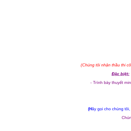
(Chúng tôi nhận thầu thi c
Đặc biệt:
- Trình bày thuyết mi
ãy gọi cho chúng tôi
(H
Chún