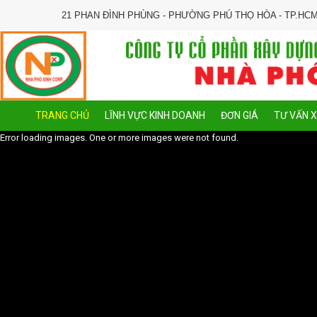
21 PHAN ĐÌNH PHÙNG - PHƯỜNG PHÚ THỌ HÒA - TP.HC
TRANG CHỦ
LĨNH VỰC KINH DOANH
ĐƠN GIÁ
TƯ VẤN 
Error loading images. One or more images were not found.