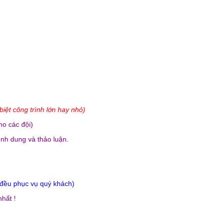
iệt công trình lớn hay nhỏ)
ho các đội)
ình dung và thảo luận.
i đều phục vụ quý khách)
hất !