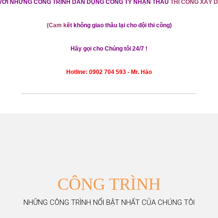
 VỚI NHỮNG CÔNG TRÌNH DÂN DỤNG
CÔNG TY
NH
ẬN THẦU
THI CÔNG XÂY 
(Cam k
ết không giao thầu lại cho đội thi công)
Hãy gọi cho Chúng tôi 24/7 !
Hotline: 0902 704 593 - Mr. Hảo
CÔNG
TRÌNH
NHỮNG CÔNG TRÌNH NỔI BẬT NHẤT CỦA CHÚNG TÔI