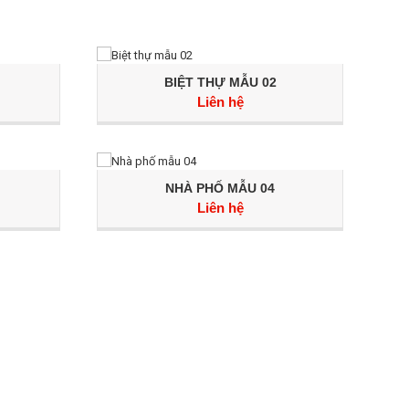
BIỆT THỰ MẪU 02
Liên hệ
NHÀ PHỐ MẪU 04
Liên hệ
HÚNG TÔI
(miễn phí tư vấn và bảng thiết kế nhà)