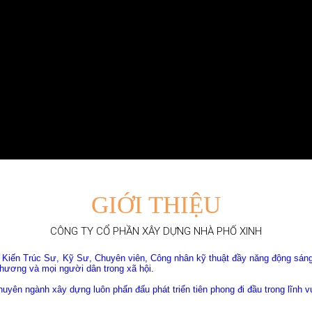
GIỚI
THIỆU
CÔNG TY CỔ PHẦN XÂY DỰNG NHÀ PHỐ XINH
úc Sư, Kỹ Sư, Chuyên viên, Công nhân kỹ thuật đầy năng động sáng tạo
 phương và mọi người dân trong xã hội.
nh xây dựng luôn phấn đấu phát triển tiên phong đi đầu trong lĩnh vực n