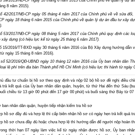
2015/NĐ-CP ngày 18 tháng 6 năm 2015 của Chính phủ về quản lý dự án đ
háng 8 năm 2015).
 số 42/2017/NĐ-CP ngày 05 tháng 4 năm 2017 của Chính phủ về về sửa đổi, 
CP ngày 18 tháng 6 năm 2015 của Chính phủ về quản lý dự án đầu tư xây dựn
).
số 53/2017/NĐ-CP ngày 08 tháng 5 năm 2017 của Chính phủ quy định các loạ
 xây dựng (có hiệu lực kể từ ngày 25 tháng 6 năm 2017).
số 15/2016/TT-BXD ngày 30 tháng 6 năm 2016 của Bộ Xây dựng hướng dẫn v
h từ ngày 15 tháng 8 năm 2016).
h số 52/2016/QĐ-UBND ngày 10 tháng 12 năm 2016 của Ủy ban nhân dân T
 loại lệ phí trên địa bàn Thành phố Hồ Chí Minh (có hiệu lực thi hành từ ngày
ủ đầu tư chuẩn bị hồ sơ theo quy định và nộp 02 bộ hồ sơ đề nghị điều chỉ
à trả kết quả của Ủy ban nhân dân quận, huyện, từ thứ Hai đến thứ Sáu (bu
buổi chiều từ 13 giờ 00 phút đến 17 giờ 00 phút) và buổi sáng thứ Bảy từ 07
 ban nhân dân quận, huyện tiếp nhận kiểm tra hồ sơ
 đầy đủ và hợp lệ thì cấp biên nhận hồ sơ có ngày hẹn trả kết quả tra
p hồ sơ chưa đầy đủ hoặc chưa hợp lệ thì hướng dẫn để người nộp hoàn th
rong thời hạn 07 ngày làm việc kể từ ngày nhận được hồ sơ, Ủy ban nhân