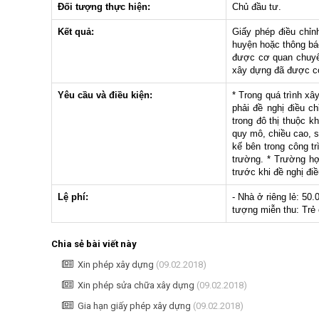
Đối tượng thực hiện:
Chủ đầu tư.
Kết quả:
Giấy phép điều chỉn
huyện hoặc thông báo
được cơ quan chuyên
xây dựng đã được c
Yêu cầu và điều kiện:
* Trong quá trình xâ
phải đề nghị điều c
trong đô thị thuộc k
quy mô, chiều cao, s
kế bên trong công t
trường. * Trường hợ
trước khi đề nghị đi
Lệ phí:
- Nhà ở riêng lẻ: 50
tượng miễn thu: Trẻ
Chia sẻ bài viết này
Xin phép xây dựng
(09.02.2018)
Xin phép sửa chữa xây dựng
(09.02.2018)
Gia hạn giấy phép xây dựng
(09.02.2018)