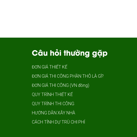
Câu hỏi thường gặp
ĐƠN GIÁ THIẾT KẾ
ĐƠN GIÁ THI CÔNG PHẦN THÔ LÀ GÌ?
ĐƠN GIÁ THI CÔNG (VN đồng)
QUY TRÌNH THIẾT KẾ
QUY TRÌNH THI CÔNG
HƯỚNG DẪN XÂY NHÀ
CÁCH TÍNH DỰ TRÙ CHI PHÍ