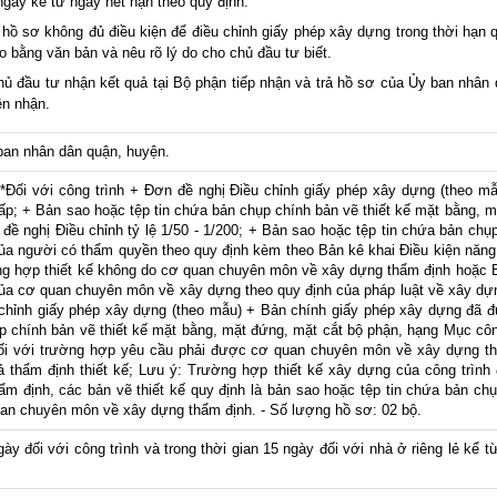
gày kể từ ngày hết hạn theo quy định.
hồ sơ không đủ điều kiện để điều chỉnh giấy phép xây dựng trong thời hạn 
 bằng văn bản và nêu rõ lý do cho chủ đầu tư biết.
ủ đầu tư nhận kết quả tại Bộ phận tiếp nhận và trả hồ sơ của Ủy ban nhân 
ên nhận.
 ban nhân dân quận, huyện.
*Đối với công trình + Đơn đề nghị Điều chỉnh giấy phép xây dựng (theo m
p; + Bản sao hoặc tệp tin chứa bản chụp chính bản vẽ thiết kế mặt bằng, m
đề nghị Điều chỉnh tỷ lệ 1/50 - 1/200; + Bản sao hoặc tệp tin chứa bản chụ
 của người có thẩm quyền theo quy định kèm theo Bản kê khai Điều kiện năng
ường hợp thiết kế không do cơ quan chuyên môn về xây dựng thẩm định hoặc 
của cơ quan chuyên môn về xây dựng theo quy định của pháp luật về xây dựng
chỉnh giấy phép xây dựng (theo mẫu) + Bản chính giấy phép xây dựng đã 
p chính bản vẽ thiết kế mặt bằng, mặt đứng, mặt cắt bộ phận, hạng Mục công
 Đối với trường hợp yêu cầu phải được cơ quan chuyên môn về xây dựng th
ả thẩm định thiết kế; Lưu ý: Trường hợp thiết kế xây dựng của công trìn
m định, các bản vẽ thiết kế quy định là bản sao hoặc tệp tin chứa bản chụ
n chuyên môn về xây dựng thẩm định. - Số lượng hồ sơ: 02 bộ.
gày đối với công trình và trong thời gian 15 ngày đối với nhà ở riêng lẻ kể