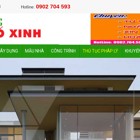
0902 704 593
M
Hotline:
XÂY DỰNG
MẪU NHÀ
CÔNG TRÌNH
THỦ TỤC PHÁP LÝ
KHUYẾN