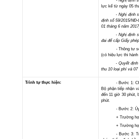
- Nghị định số 59/
lực kể từ ngày 05 t
- Nghị định
định số 59/2015/NĐ-
01 tháng 6 năm 2017
- Nghị định 
đai để cấp Giấy phép
- Thông tư 
(có hiệu lực thi hàn
- Quyết địn
thu 10 loại phí và 07
Trình tự thực hiện:
- Bước 1: Ch
Bộ phận tiếp nhận v
đến 11 giờ 30 phút, 
phút.
- Bước 2:
Ủy
+ Trường hợp hồ sơ
+ Trường hợ
- Bước 3: T