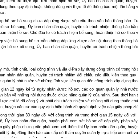
ơ, kiểm tra thực địa. Khi thẩm định hồ sơ, Ủy ban nhân dân quận, huyện p
g đúng theo quy định hoặc không đúng với thực tế để thông báo một lần bằng
 sơ.
p hồ sơ bổ sung chưa đáp ứng được yêu cầu theo văn bản thông báo: Tr
 hồ sơ bổ sung, Ủy ban nhân dân quận, huyện có trách nhiệm thông báo bằ
hoàn thiện hồ sơ. Chủ đầu tư có trách nhiệm bổ sung, hoàn thiện hồ sơ theo 
p việc bổ sung hồ sơ vẫn không đáp ứng được các nội dung theo thông báo
nhận hồ sơ bổ sung, Ủy ban nhân dân quận, huyện có trách nhiệm thông bá
.
 mô, tính chất, loại công trình và địa điểm xây dựng công trình có trong hồ 
an nhân dân quận, huyện có trách nhiệm đối chiếu các điều kiện theo quy 
 quản lý nhà nước về những lĩnh vực liên quan đến công trình xây dựng theo
i gian 12 ngày kể từ ngày nhận được hồ sơ, các cơ quan quản lý nhà nước
văn bản về những nội dung thuộc chức năng quản lý của mình. Sau thời hạn 
 được coi là đã đồng ý và phải chịu trách nhiệm về những nội dung thuộc ch
, huyện căn cứ các quy định hiện hành để quyết định việc cấp giấy phép điề
ong thời gian 30 ngày đối với công trình và trong thời gian 15 ngày đối với
ệ, Ủy ban nhân dân quận, huyện phải xem xét hồ sơ để cấp giấy phép xây
p giấy phép nhưng cần phải xem xét thêm thì Ủy ban nhân dân quận, huyện
iết lý do, đồng thời báo cáo cấp có thẩm quyền quản lý trực tiếp xem xét v