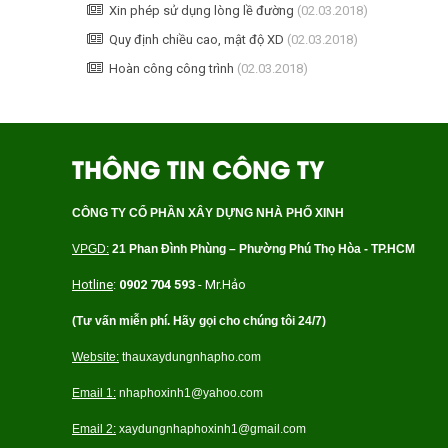
Xin phép sử dụng lòng lề đường
(02.03.2018)
Quy định chiều cao, mật độ XD
(02.03.2018)
Hoàn công công trình
(02.03.2018)
THÔNG TIN CÔNG TY
CÔNG TY CỔ PHẦN XÂY DỰNG NHÀ PHỐ XINH
VPGD:
21 Phan Ðình Phùng – Ph
ường Phú Thọ Hòa - TP.HCM
Hotline
:
0902 704 593
- Mr.Hảo
(Tư vấn miễn phí. Hãy gọi cho chúng tôi 24/7)
Website:
thauxaydungnhapho.com
Email 1:
nhaphoxinh1@yahoo.com
Email 2:
xaydung
nhaphoxinh1@gmail.com