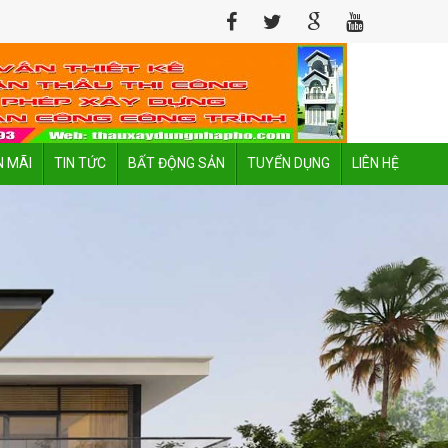
 MÃI
TIN TỨC
BẤT ĐỘNG SẢN
TUYỂN DỤNG
LIÊN HỆ