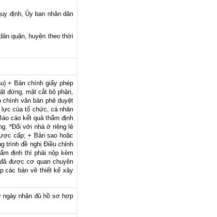
quy định, Ủy ban nhân dân
dân quận, huyện theo thời
ẫu) + Bản chính giấy phép
ặt đứng, mặt cắt bộ phận,
p chính văn bản phê duyệt
 lực của tổ chức, cá nhân
Báo cáo kết quả thẩm định
. *Đối với nhà ở riêng lẻ
được cấp; + Bản sao hoặc
 trình đề nghị Điều chỉnh
ẩm định thì phải nộp kèm
h đã được cơ quan chuyên
p các bản vẽ thiết kế xây
 từ ngày nhận đủ hồ sơ hợp