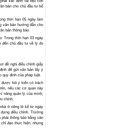
hải xác định tài liệu còn
 văn bản cho chủ đầu tư bổ
ong thời hạn 05 ngày làm
ng văn bản hướng dẫn cho
văn bản thông báo.
: Trong thời hạn 03 ngày
o đến chủ đầu tư về lý do
sơ đề nghị điều chỉnh giấy
định để gửi văn bản lấy ý
 quy định của pháp luật.
 được hỏi ý kiến có trách
trên, nếu các cơ quan này
ức năng quản lý của mình;
u chỉnh;
 nhà ở riêng lẻ kể từ ngày
 dựng điều chỉnh. Trường
 phải thông báo bằng văn
à chỉ đạo thực hiện, nhưng