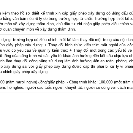
h kèm theo hồ sơ thiết kế trình xin cấp giấy phép xây dựng có đóng dấu 
 bằng văn bản nêu rõ lý do trong trường hợp từ chối. Trường hợp thiết kế x
 môn về xây dựng thẩm định, chủ đầu tư chỉ nhận giấy phép điều chỉnh và
ơ quan chuyên môn về xây dựng thẩm định.
y dựng, trường hợp có điều chỉnh thiết kế làm thay đổi một trong các nội du
hỉnh giấy phép xây dựng: + Thay đổi hình thức kiến trúc mặt ngoài của công
hu vực có yêu cầu về quản lý kiến trúc; + Thay đổi một trong các yếu tố về v
ố tầng của công trình và các yếu tố khác ảnh hưởng đến kết cấu chịu lực chí
rình làm thay đổi công năng sử dụng làm ảnh hưởng đến an toàn, phòng, c
p xây dựng sai với giấy phép xây dựng được cấp thì phải bị xử lý vi phạ
ều chỉnh giấy phép xây dựng.
.000 (năm mươi nghìn) đồng/giấy phép; - Công trình khác: 100.000 (một trăm 
 em, hộ nghèo, người cao tuổi, người khuyết tật, người có công với cách mạ