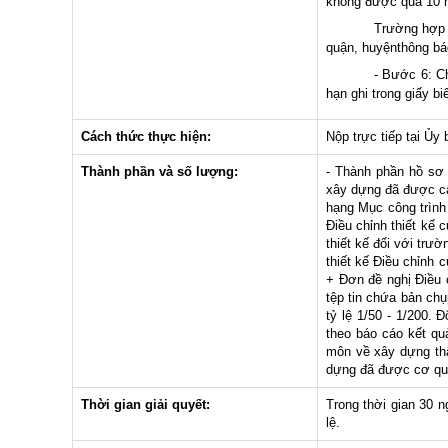
không được quá 10 n
Trường hợp 
quận, huyệnthông báo
- Bước 6: Ch
hạn ghi trong giấy bi
Cách thức thực hiện:
Nộp trực tiếp tại Ủy
Thành phần và số lượng:
- Thành phần hồ sơ 
xây dựng đã được cấ
hạng Mục công trình 
Điều chỉnh thiết kế
thiết kế đối với tr
thiết kế Điều chỉnh 
+ Đơn đề nghị Điều 
tệp tin chứa bản chụ
tỷ lệ 1/50 - 1/200.
theo báo cáo kết qu
môn về xây dựng thẩ
dựng đã được cơ qua
Thời gian giải quyết:
Trong thời gian 30 n
lệ.