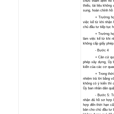
chức thẩm định hồ s
thiếu, tài liệu khôn
sung, hoàn chỉnh hồ
+ Trường hợ
việc kể từ khi nhận
chủ đầu tư tiếp tục 
+ Trường hợ
làm việc kể từ khi 
không cấp giấy phép
- Bước 4
+ Căn cứ quy
phép xây dựng, Ủy b
kiến của các cơ quan
+ Trong thờ
nhiệm trả lời bằng 
không có ý kiến thì
Ủy ban nhân dân quận
- Bước 5: Tr
nhận đủ hồ sơ hợp l
hợp đến thời hạn cấ
bản cho chủ đầu tư b