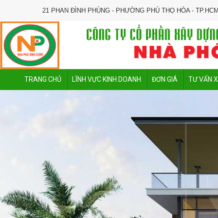
21 PHAN ĐÌNH PHÙNG - PHƯỜNG PHÚ THỌ HÒA - TP.HC
TRANG CHỦ
LĨNH VỰC KINH DOANH
ĐƠN GIÁ
TƯ VẤN 