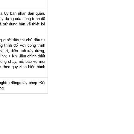
của Ủy ban nhân dân quận,
ây dựng của công trình đã
 sử dụng bản vẽ thiết kế
ng dưới đây thì chủ đầu tư
 trình đối với công trình
ị trí, diện tích xây dựng;
nh; + Khi điều chỉnh thiết
hống cháy, nổ, bảo vệ môi
m theo quy định hiện hành
nghìn) đồng/giấy phép. Đối
ng.