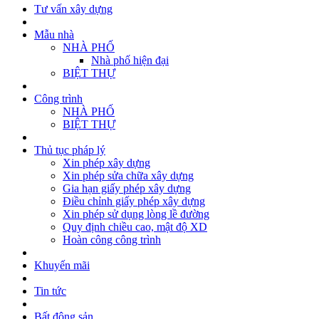
Tư vấn xây dựng
Mẫu nhà
NHÀ PHỐ
Nhà phố hiện đại
BIỆT THỰ
Công trình
NHÀ PHỐ
BIỆT THỰ
Thủ tục pháp lý
Xin phép xây dựng
Xin phép sửa chữa xây dựng
Gia hạn giấy phép xây dựng
Điều chỉnh giấy phép xây dựng
Xin phép sử dụng lòng lề đường
Quy định chiều cao, mật độ XD
Hoàn công công trình
Khuyến mãi
Tin tức
Bất động sản