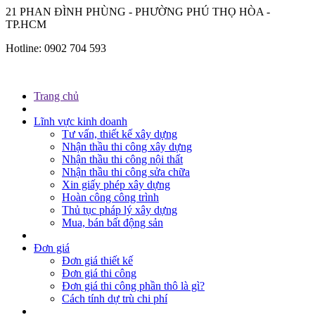
21 PHAN ĐÌNH PHÙNG - PHƯỜNG PHÚ THỌ HÒA -
TP.HCM
Hotline:
0902 704 593
Trang chủ
Lĩnh vực kinh doanh
Tư vấn, thiết kế xây dựng
Nhận thầu thi công xây dựng
Nhận thầu thi công nội thất
Nhận thầu thi công sửa chữa
Xin giấy phép xây dựng
Hoàn công công trình
Thủ tục pháp lý xây dựng
Mua, bán bất động sản
Đơn giá
Đơn giá thiết kế
Đơn giá thi công
Đơn giá thi công phần thô là gì?
Cách tính dự trù chi phí