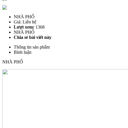
NHÀ PHỐ
Nhà phố hiện đại
BIỆT THỰ
NHÀ PHỐ
Công trình
Giá: Liên hệ
NHÀ PHỐ
Lượt xem:
1368
BIỆT THỰ
NHÀ PHỐ
Thủ tục pháp lý
Chia sẻ bài viết này
Xin phép xây dựng
Xin phép sửa chữa xây dựng
Thông tin sản phẩm
Gia hạn giấy phép xây dựng
Bình luận
Điều chỉnh giấy phép xây dựng
Xin phép sử dụng lòng lề đường
NHÀ PHỐ
Quy định chiều cao, mật độ XD
Hoàn công công trình
Khuyến mãi
Tin tức
Bất động sản
Mua, bán nhà
Mua, bán đất
Tuyển dụng
Liên hệ