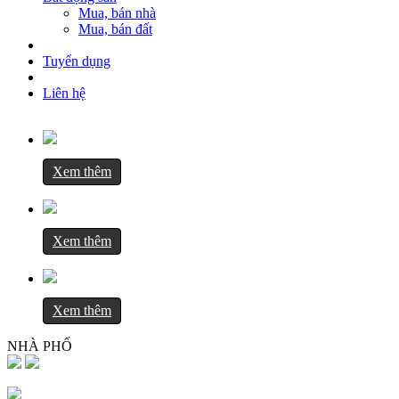
Mua, bán nhà
Mua, bán đất
Tuyển dụng
Liên hệ
Trang chủ
Lĩnh vực kinh doanh
Tư vấn, thiết kế xây dựng
Xem thêm
Nhận thầu thi công xây dựng
Nhận thầu thi công nội thất
Nhận thầu thi công sửa chữa
Xin giấy phép xây dựng
Xem thêm
Hoàn công công trình
Thủ tục pháp lý xây dựng
Mua, bán bất động sản
Đơn giá
Xem thêm
Đơn giá thiết kế
Đơn giá thi công
NHÀ PHỐ
Đơn giá thi công phần thô là gì?
Cách tính dự trù chi phí
Tư vấn xây dựng
Mẫu nhà