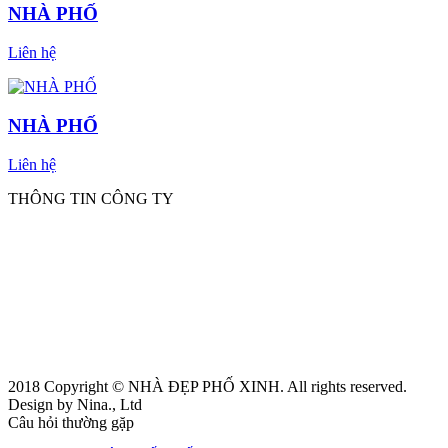
NHÀ PHỐ
Liên hệ
NHÀ PHỐ
Liên hệ
THÔNG TIN CÔNG TY
CÔNG TY CỔ PHẦN XÂY DỰNG NHÀ PHỐ XINH
VPGD:
21 Phan Ðình Phùng – Ph
ường Phú Thọ Hòa - TP.HCM
Hotline
:
0902 704 593
- Mr.Hảo
(Tư vấn miễn phí. Hãy gọi cho chúng tôi 24/7)
Website:
thauxaydungnhapho.com
Email 1:
nhaphoxinh1@yahoo.com
Email 2:
xaydung
nhaphoxinh1@gmail.com
2018 Copyright © NHÀ ĐẸP PHỐ XINH. All rights reserved.
Design by Nina., Ltd
Câu hỏi thường gặp