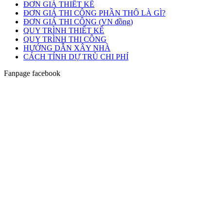
ĐƠN GIÁ THIẾT KẾ
ĐƠN GIÁ THI CÔNG PHẦN THÔ LÀ GÌ?
ĐƠN GIÁ THI CÔNG (VN đồng)
QUY TRÌNH THIẾT KẾ
QUY TRÌNH THI CÔNG
HƯỚNG DẪN XÂY NHÀ
CÁCH TÍNH DỰ TRÙ CHI PHÍ
Fanpage facebook