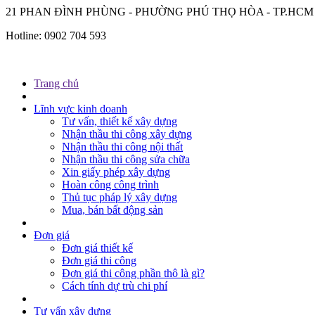
21 PHAN ĐÌNH PHÙNG - PHƯỜNG PHÚ THỌ HÒA - TP.HCM
Hotline:
0902 704 593
Trang chủ
Lĩnh vực kinh doanh
Tư vấn, thiết kế xây dựng
Nhận thầu thi công xây dựng
Nhận thầu thi công nội thất
Nhận thầu thi công sửa chữa
Xin giấy phép xây dựng
Hoàn công công trình
Thủ tục pháp lý xây dựng
Mua, bán bất động sản
Đơn giá
Đơn giá thiết kế
Đơn giá thi công
Đơn giá thi công phần thô là gì?
Cách tính dự trù chi phí
Tư vấn xây dựng