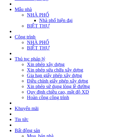
Mẫu nhà
NHÀ PHỐ
Nhà phố hiện đại
BIỆT THỰ
Công trình
NHÀ PHỐ
BIỆT THỰ
Thủ tục pháp lý
Xin phép xây dựng
Xin phép sửa chữa xây dựng
Gia hạn giấy phép xây dựng
Điều chỉnh giấy phép xây dựng
Xin phép sử dụng lòng lề đường
Quy định chiều cao, mật độ XD
Hoàn công công trình
Khuyến mãi
Tin tức
Bất động sản
Mua, bán nhà