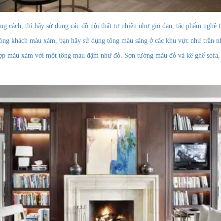
 cách, thì hãy sử dụng các đồ nội thất tự nhiên như giỏ đan, tác phẩm nghệ 
òng khách màu xám, bạn hãy sử dụng tông màu sáng ở các khu vực như trần nhà
p màu xám với một tông màu đậm như đỏ. Sơn tường màu đỏ và kê ghế sofa, bà