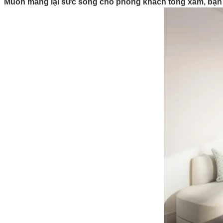
Muốn mang lại sức sống cho phòng khách tông xám, bạn 
Nhà phố hiện đại
BIỆT THỰ
Công trình
NHÀ PHỐ
BIỆT THỰ
Thủ tục pháp lý
Xin phép xây dựng
Xin phép sửa chữa xây dựng
Gia hạn giấy phép xây dựng
Điều chỉnh giấy phép xây dựng
Xin phép sử dụng lòng lề đường
Quy định chiều cao, mật độ XD
Hoàn công công trình
Khuyến mãi
Tin tức
Bất động sản
Mua, bán nhà
Mua, bán đất
Tuyển dụng
Liên hệ