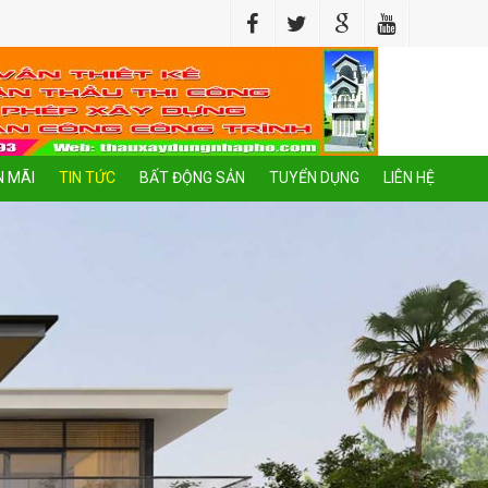
 MÃI
TIN TỨC
BẤT ĐỘNG SẢN
TUYỂN DỤNG
LIÊN HỆ