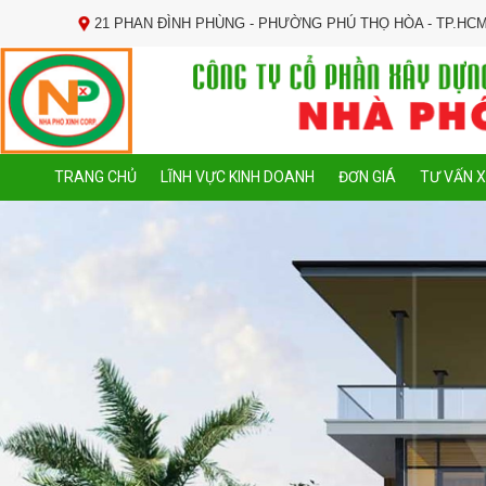
21 PHAN ĐÌNH PHÙNG - PHƯỜNG PHÚ THỌ HÒA - TP.HC
TRANG CHỦ
LĨNH VỰC KINH DOANH
ĐƠN GIÁ
TƯ VẤN 