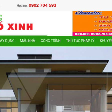
0902 704 593
M
Hotline:
XÂY DỰNG
MẪU NHÀ
CÔNG TRÌNH
THỦ TỤC PHÁP LÝ
KHUYẾN