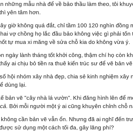
n những mẫu nhà để về bảo thầu làm theo, tôi khuyê
thì yên tâm hơn.
bây giờ không quá đắt, chỉ tầm 100 120 nghìn đồng 
hai vợ chồng họ lắc đầu bảo không việc gì phải tốn 
mốt tự mua xi măng về sửa chỗ kia do không vừa ý.
ọn ngày lành tháng tốt khởi công, thậm chí họ còn kh
thấy ai chịu bỏ tiền ra thuê kiến trúc sư để vẽ bản vẽ
số hội nhóm xây nhà đẹp, chia sẻ kinh nghiệm xây nh
 dùng lại.
 kế bản vẽ "cây nhà lá vườn". Khi đăng hình lên để 
 cả.
Bởi mỗi người một ý ai cũng khuyên chỉnh chỗ nà
 không cần bản vẽ vẫn ổn. Nhưng đã ai nghĩ đến trư
ược sử dụng một cách tối đa, gây lãng phí?