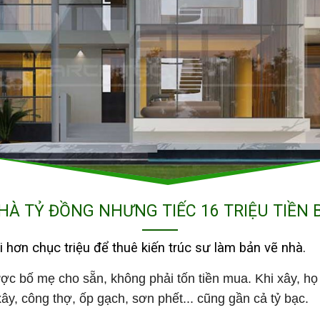
HÀ TỶ ĐỒNG NHƯNG TIẾC 16 TRIỆU TIỀN 
i hơn chục triệu để thuê kiến trúc sư làm bản vẽ nhà.
ợc bố mẹ cho sẵn, không phải tốn tiền mua. Khi xây, họ c
ây, công thợ, ốp gạch, sơn phết... cũng gần cả tỷ bạc.