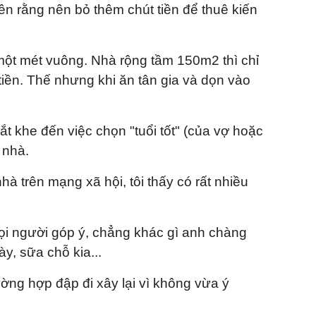
n rằng nên bỏ thêm chút tiền để thuê kiến
một mét vuông. Nhà rộng tầm 150m2 thì chỉ
tiền. Thế nhưng khi ăn tân gia và dọn vào
ắt khe đến việc chọn "tuổi tốt" (của vợ hoặc
 nhà.
à trên mạng xã hội, tôi thấy có rất nhiều
mọi người góp ý, chẳng khác gì anh chàng
y, sữa chỗ kia...
ờng hợp đập đi xây lại vì không vừa ý