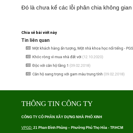
Đó là chưa kể các lỗi phân chia không gian 
Chia sẻ bài viết này
Tin liên quan
Một khách hàng ấn tượng, Một nhà khoa học nổi tiếng - PGS
Khóc ròng vì mua nhà đất với
(12.10.2020)
Độc với căn hộ tầng 1
(09.02.2018)
Căn hộ sang trọng với gam màu trung tính
(09.02.2018)
THÔNG TIN CÔNG TY
CÔNG TY CỔ PHẦN XÂY DỰNG NHÀ PHỐ XINH
VPGD:
21 Phan Ðình Phùng – Ph
ường Phú Thọ Hòa - TP.HCM