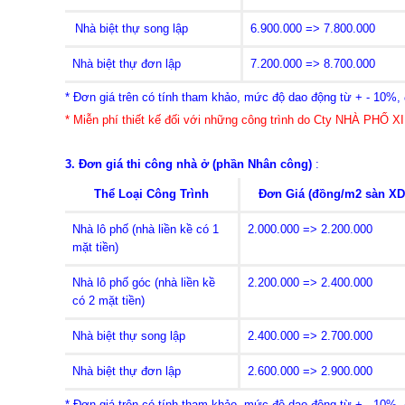
Nhà biệt thự song lập
6.900.000 => 7.800.000
Nhà biệt thự đơn lập
7.200.000 => 8.700.000
* Đơn giá trên có tính tham khảo, mức độ dao động từ + - 10%, đ
* Miễn phí thiết kế đối với những công trình do Cty NHÀ PHỐ XIN
3. Đơn giá thi
công nhà ở (phần Nhân công)
:
Thể Loại Công Trình
Đơn Giá (đồng/m2 sàn XD
Nhà lô phố (nhà liền kề có 1
2.000.000 => 2.200.000
mặt tiền)
Nhà lô phố góc (nhà liền kề
2.200.000 => 2.400.000
có 2 mặt tiền)
Nhà biệt thự song lập
2.400.000 => 2.700.000
Nhà biệt thự đơn lập
2.600.000 => 2.900.000
* Đơn giá trên có tính tham khảo, mức độ dao động từ + - 10%, đ