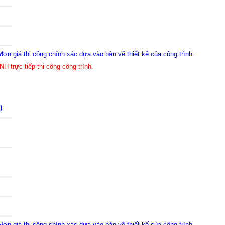
ơn giá thi công chính xác dựa vào bản vẽ thiết kế của công trình.
H trực tiếp thi công công trình.
)
ơn giá thi công chính xác dựa vào bản vẽ thiết kế của công trình.