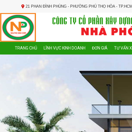
21 PHAN ĐÌNH PHÙNG - PHƯỜNG PHÚ THỌ HÒA - TP.HC
TRANG CHỦ
LĨNH VỰC KINH DOANH
ĐƠN GIÁ
TƯ VẤN 