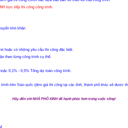
H trực tiếp thi công công trình.
chuyển khó khăn
hỏ hoặc có những yêu cầu thi công đặc biệt.
uận theo từng c
ng trình cụ th
ể.
ô
 hoặc 0,1% - 0,5% Tổng dự toán công trình.
trình tr
(
đơn giá thi công tại các tỉnh, t
h
sẽ được
th
ên Toàn quốc
ành phố khác
Hãy đến với NHÀ PHỐ XINH để hạnh phúc hơn trong cuộc sống!
CM