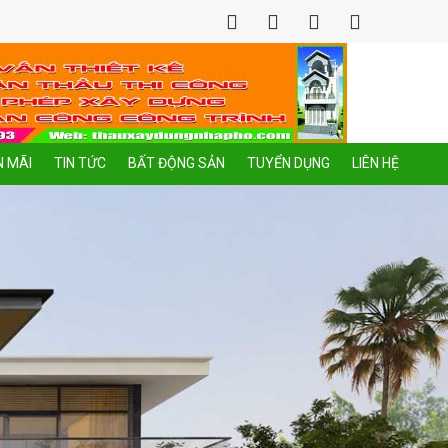
 MÃI
TIN TỨC
BẤT ĐỘNG SẢN
TUYỂN DỤNG
LIÊN HỆ