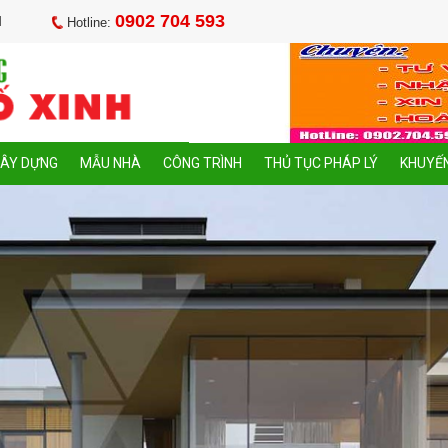
0902 704 593
M
Hotline:
XÂY DỰNG
MẪU NHÀ
CÔNG TRÌNH
THỦ TỤC PHÁP LÝ
KHUYẾN