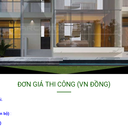
ĐƠN GIÁ THI CÔNG (VN ĐỒNG)
i.
n bộ)
:
)