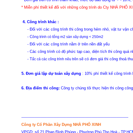
* Miễn phí thiết kế đối với những công trình do Cty NHÀ PHỐ XIN
4. Công trình khác :
- Đối với các công trình thi công trong hẻm nhỏ, vật tư vận 
-
C
ông trình có tổng m2 sàn xây dựng < 250m2
- Đối với các công trình nằm ở trên nền đất yếu
- Các công trình có độ phức tạp cao, diện tích thi công quá n
-
T
sẽ có đơn giá thi công thoả th
ấc cả các công trình nêu trên
5. Đơn giá lập dự toán xây dựng
: 10% phí thiết kế công trình
6. Địa điểm thi công:
Công ty chúng tôi thực hiện thi công công 
------------------------------------------------------------------------------------------
Công ty Cổ Phần Xây Dựng NHÀ PHỐ XINH
VPGD
: số 21 Phan Ðình Phùng - Phường Phú Thọ Hoà - TP.H