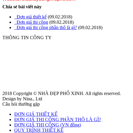
Chia sẻ bài viết này
Đơn giá thiết kế
(09.02.2018)
Đơn giá thi công
(09.02.2018)
Đơn giá thi công phần thô là gì?
(09.02.2018)
THÔNG TIN CÔNG TY
CÔNG TY CỔ PHẦN XÂY DỰNG NHÀ PHỐ XINH
VPGD:
21 Phan Ðình Phùng – Ph
ường Phú Thọ Hòa - TP.HCM
Hotline
:
0902 704 593
- Mr.Hảo
(Tư vấn miễn phí. Hãy gọi cho chúng tôi 24/7)
Website:
thauxaydungnhapho.com
Email 1:
nhaphoxinh1@yahoo.com
Email 2:
xaydung
nhaphoxinh1@gmail.com
2018 Copyright © NHÀ ĐẸP PHỐ XINH. All rights reserved.
Design by Nina., Ltd
Câu hỏi thường gặp
ĐƠN GIÁ THIẾT KẾ
ĐƠN GIÁ THI CÔNG PHẦN THÔ LÀ GÌ?
ĐƠN GIÁ THI CÔNG (VN đồng)
QUY TRÌNH THIẾT KẾ