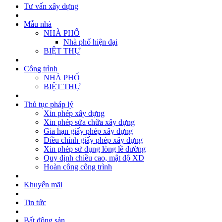
Tư vấn xây dựng
Mẫu nhà
NHÀ PHỐ
Nhà phố hiện đại
BIỆT THỰ
Công trình
NHÀ PHỐ
BIỆT THỰ
Thủ tục pháp lý
Xin phép xây dựng
Xin phép sửa chữa xây dựng
Gia hạn giấy phép xây dựng
Điều chỉnh giấy phép xây dựng
Xin phép sử dụng lòng lề đường
Quy định chiều cao, mật độ XD
Hoàn công công trình
Khuyến mãi
Tin tức
Bất động sản