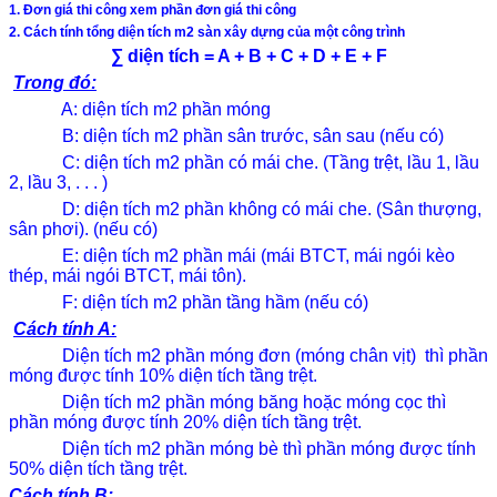
1. Đơn giá thi công xem phần đơn giá thi công
NHÀ PHỐ
2. Cách tính tổng diện tích m2 sàn xây dựng của một công trình
Nhà phố hiện đại
BIỆT THỰ
∑ diện tích = A + B + C + D + E + F
Công trình
Trong đó:
NHÀ PHỐ
A: diện tích m2 phần móng
BIỆT THỰ
Thủ tục pháp lý
B: diện tích m2 phần sân trước, sân sau (nếu có)
Xin phép xây dựng
C: diện tích m2 phần có mái che. (Tầng trệt, lầu 1, lầu
Xin phép sửa chữa xây dựng
2, lầu 3, . . . )
Gia hạn giấy phép xây dựng
D: diện tích m2 phần không có mái che. (Sân thượng,
Điều chỉnh giấy phép xây dựng
sân phơi). (nếu có)
Xin phép sử dụng lòng lề đường
Quy định chiều cao, mật độ XD
E: diện tích m2 phần mái (mái BTCT, mái ngói kèo
Hoàn công công trình
thép, mái ngói BTCT, mái tôn).
Khuyến mãi
F: diện tích m2 phần tầng hầm (nếu có)
Tin tức
Cách tính A:
Bất động sản
Mua, bán nhà
Diện tích m2 phần móng đơn (móng chân vịt) thì phần
Mua, bán đất
móng được tính 10% diện tích tầng trệt.
Tuyển dụng
Diện tích m2 phần móng băng hoặc móng cọc thì
Liên hệ
phần móng được tính 20% diện tích tầng trệt.
Diện tích m2 phần móng bè thì phần móng được tính
50% diện tích tầng trệt.
Cách tính B: