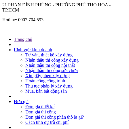
21 PHAN ĐÌNH PHÙNG - PHƯỜNG PHÚ THỌ HÒA -
TP.HCM
Hotline:
0902 704 593
Trang chủ
Lĩnh vực kinh doanh
Tư vấn, thiết kế xây dựng
Nhận thầu thi công xây dựng
Nhận thầu thi công nội thất
Nhận thầu thi công sửa chữa
Xin giấy phép xây dựng
Hoàn công công trình
Thủ tục pháp lý xây dựng
Mua, bán bất động sản
Đơn giá
Đơn giá thiết kế
Đơn giá thi công
Đơn giá thi công phần thô là gì?
Cách tính dự trù chi phí