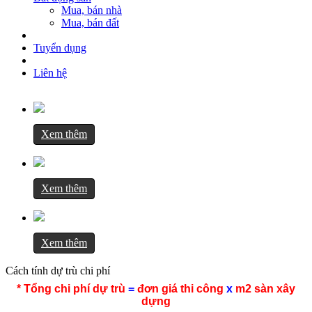
Mua, bán nhà
Mua, bán đất
Tuyển dụng
Liên hệ
Trang chủ
Lĩnh vực kinh doanh
Tư vấn, thiết kế xây dựng
Xem thêm
Nhận thầu thi công xây dựng
Nhận thầu thi công nội thất
Nhận thầu thi công sửa chữa
Xin giấy phép xây dựng
Xem thêm
Hoàn công công trình
Thủ tục pháp lý xây dựng
Mua, bán bất động sản
Đơn giá
Xem thêm
Đơn giá thiết kế
Đơn giá thi công
Cách tính dự trù chi phí
Đơn giá thi công phần thô là gì?
Cách tính dự trù chi phí
* Tổng chi phí dự trù
=
đơn giá thi công
x
m2 sàn xây
Tư vấn xây dựng
dựng
Mẫu nhà