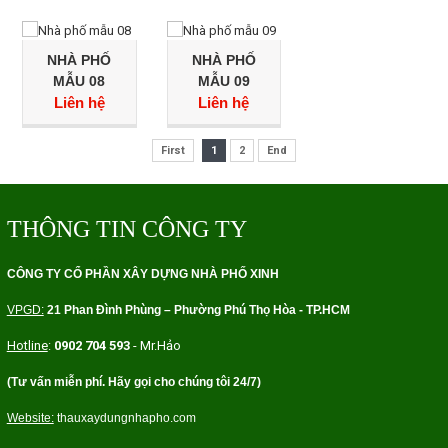
NHÀ PHỐ
NHÀ PHỐ
MẪU 08
MẪU 09
Liên hệ
Liên hệ
First
1
2
End
THÔNG TIN CÔNG TY
CÔNG TY CỔ PHẦN XÂY DỰNG NHÀ PHỐ XINH
VPGD:
21 Phan Ðình Phùng – Ph
ường Phú Thọ Hòa - TP.HCM
Hotline
:
0902 704 593
- Mr.Hảo
(Tư vấn miễn phí. Hãy gọi cho chúng tôi 24/7)
Website:
thauxaydungnhapho.com