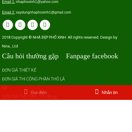
Email 1:
nhaphoxinh1@yahoo.com
Email 2:
xaydung
nhaphoxinh1@gmail.com
2018 Copyright © NHÀ ĐẸP PHỐ XINH. All rights reserved. Design by
Nina., Ltd
Câu hỏi thường gặp
Fanpage facebook
ĐƠN GIÁ THIẾT KẾ
ĐƠN GIÁ THI CÔNG PHẦN THÔ LÀ
GÌ?
Gọi điện
Nhắn tin
ĐƠN GIÁ THI CÔNG (VN đồng)
QUY TRÌNH THIẾT KẾ
QUY TRÌNH THI CÔNG
HƯỚNG DẪN XÂY NHÀ
CÁCH TÍNH DỰ TRÙ CHI PHÍ