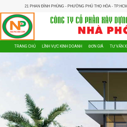
21 PHAN ĐÌNH PHÙNG - PHƯỜNG PHÚ THỌ HÒA - TP.HC
TRANG CHỦ
LĨNH VỰC KINH DOANH
ĐƠN GIÁ
TƯ VẤN 