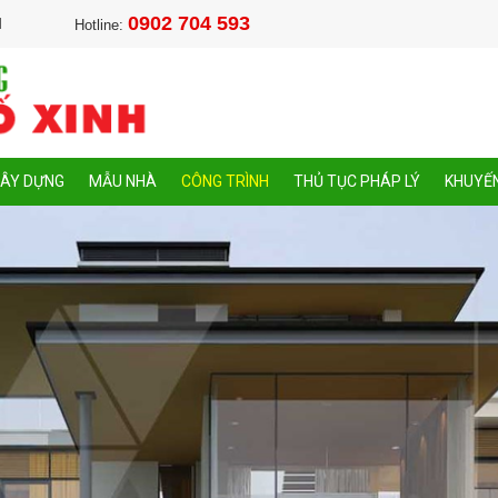
0902 704 593
M
Hotline:
XÂY DỰNG
MẪU NHÀ
CÔNG TRÌNH
THỦ TỤC PHÁP LÝ
KHUYẾN