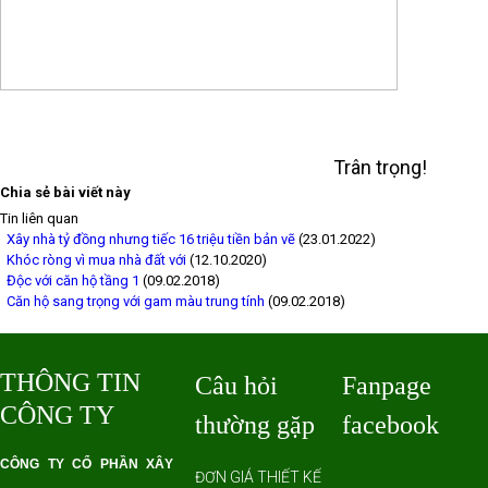
Trân trọng!
Chia sẻ bài viết này
Tin liên quan
Xây nhà tỷ đồng nhưng tiếc 16 triệu tiền bản vẽ
(23.01.2022)
Khóc ròng vì mua nhà đất với
(12.10.2020)
Độc với căn hộ tầng 1
(09.02.2018)
Căn hộ sang trọng với gam màu trung tính
(09.02.2018)
THÔNG TIN
Câu hỏi
Fanpage
CÔNG TY
thường gặp
facebook
CÔNG TY CỔ PHẦN XÂY
ĐƠN GIÁ THIẾT KẾ