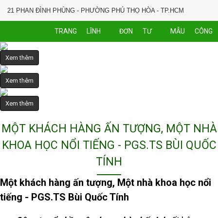
21 PHAN ĐÌNH PHÙNG - PHƯỜNG PHÚ THỌ HÒA - TP.HCM
0902 704 593
TRANG
LĨNH
ĐƠN
TƯ
MẪU
CÔNG
Hotline:
CHỦ
VỰC
GIÁ
VẤN
NHÀ
TRÌNH
Xem thêm
KINH
XÂY
Xem thêm
DOANH
DỰNG
Xem thêm
MỘT KHÁCH HÀNG ẤN TƯỢNG, MỘT NHÀ
KHOA HỌC NỔI TIẾNG - PGS.TS BÙI QUỐC
TÍNH
Một khách hàng ấn tượng, Một nhà khoa học nổi
tiếng - PGS.TS Bùi Quốc Tính