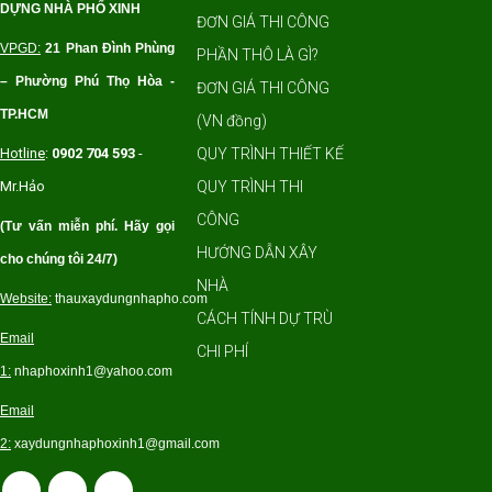
DỰNG NHÀ PHỐ XINH
ĐƠN GIÁ THI CÔNG
VPGD:
21 Phan Ðình Phùng
PHẦN THÔ LÀ GÌ?
– Ph
ường Phú Thọ Hòa -
ĐƠN GIÁ THI CÔNG
TP.HCM
(VN đồng)
Hotline
:
0902 704 593
-
QUY TRÌNH THIẾT KẾ
Mr.Hảo
QUY TRÌNH THI
CÔNG
(Tư vấn miễn phí. Hãy gọi
HƯỚNG DẪN XÂY
cho chúng tôi 24/7)
NHÀ
Website:
thauxaydungnhapho.com
CÁCH TÍNH DỰ TRÙ
Email
CHI PHÍ
1:
nhaphoxinh1@yahoo.com
Email
2:
xaydung
nhaphoxinh1@gmail.com