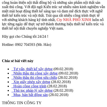
công hoàn thiện nội thất đồng bộ và những sản phẩm nội thất sản
NHÀ PHỐ
xuất thủ công. Với đội ngũ Kiến trúc sư nhiều năm kinh nghiệm vẫn
Nhà phố hiện đại
miệt mài hoạt động thiết kế sáng tạo và đam mê đích thực với nghề
BIỆT THỰ
thiết kế kiến trúc và nội thất. Trải qua rất nhiều công trình thực tế
Công trình
với những khách hàng kỹ tính nhất,
Cty NHÀ PHỐ XINH
luôn nỗ
NHÀ PHỐ
lực từng ngày để thực sự trở thành thương hiệu thiết kế kiến trúc và
BIỆT THỰ
thiết kế nội thất chuyên nghiệp Việt nam.
Thủ tục pháp lý
Xin phép xây dựng
Hãy gọi cho Chúng tôi 24/24 !
Xin phép sửa chữa xây dựng
Gia hạn giấy phép xây dựng
Hotline: 0902 704593 (Mr. Hảo)
Điều chỉnh giấy phép xây dựng
Xin phép sử dụng lòng lề đường
Quy định chiều cao, mật độ XD
Hoàn công công trình
Chia sẻ bài viết này
Khuyến mãi
Tin tức
Tư vấn, thiết kế xây dựng
(09.02.2018)
Bất động sản
Nhận thầu thi công xây dựng
(09.02.2018)
Mua, bán nhà
Nhận thầu thi công sửa chữa
(28.02.2018)
Mua, bán đất
Xin giấy phép xây dựng
(28.02.2018)
Tuyển dụng
Hoàn công công trình
(28.02.2018)
Liên hệ
Thủ tục pháp lý xây dựng
(28.02.2018)
Mua, bán bất động sản
(28.02.2018)
Trang chủ
THÔNG TIN CÔNG TY
Lĩnh vực kinh doanh