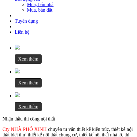
Mua, bán nhà
Mua, bán đất
Tuyển dụng
Liên hệ
Trang chủ
Lĩnh vực kinh doanh
Tư vấn, thiết kế xây dựng
Xem thêm
Nhận thầu thi công xây dựng
Nhận thầu thi công nội thất
Nhận thầu thi công sửa chữa
Xin giấy phép xây dựng
Xem thêm
Hoàn công công trình
Thủ tục pháp lý xây dựng
Mua, bán bất động sản
Đơn giá
Xem thêm
Đơn giá thiết kế
Đơn giá thi công
Nhận thầu thi công nội thất
Đơn giá thi công phần thô là gì?
Cách tính dự trù chi phí
Cty NHÀ PHỐ XINH
chuyên tư vấn thiết kế kiến trúc, thiết kế nội
Tư vấn xây dựng
thất biệt thự, thiết kế nội thất chung cư, thiết kế nội thất nhà lô, thi
Mẫu nhà