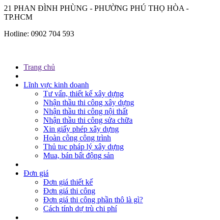
21 PHAN ĐÌNH PHÙNG - PHƯỜNG PHÚ THỌ HÒA -
TP.HCM
Hotline:
0902 704 593
Trang chủ
Lĩnh vực kinh doanh
Tư vấn, thiết kế xây dựng
Nhận thầu thi công xây dựng
Nhận thầu thi công nội thất
Nhận thầu thi công sửa chữa
Xin giấy phép xây dựng
Hoàn công công trình
Thủ tục pháp lý xây dựng
Mua, bán bất động sản
Đơn giá
Đơn giá thiết kế
Đơn giá thi công
Đơn giá thi công phần thô là gì?
Cách tính dự trù chi phí