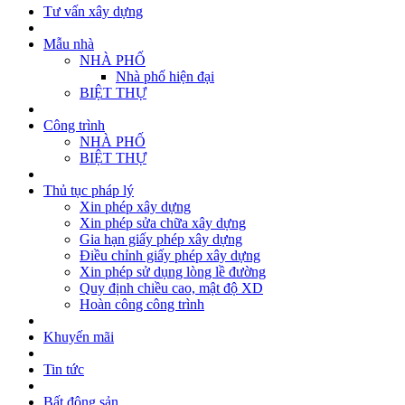
Tư vấn xây dựng
Mẫu nhà
NHÀ PHỐ
Nhà phố hiện đại
BIỆT THỰ
Công trình
NHÀ PHỐ
BIỆT THỰ
Thủ tục pháp lý
Xin phép xây dựng
Xin phép sửa chữa xây dựng
Gia hạn giấy phép xây dựng
Điều chỉnh giấy phép xây dựng
Xin phép sử dụng lòng lề đường
Quy định chiều cao, mật độ XD
Hoàn công công trình
Khuyến mãi
Tin tức
Bất động sản